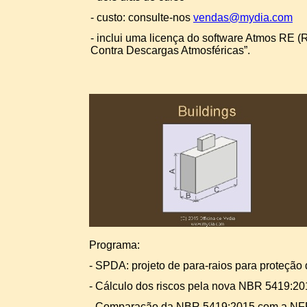
-
custo: consulte-
nos
vendas@mydia.com
-
inclui uma licença do software Atmos RE (Ri
Contra Descargas Atmosféricas”.
Programa:
-
SPDA: projeto de para-
raios para proteção
-
Cálculo dos riscos pela nova NBR 5419:20
-
Comparação da NBR 5419:2015 com a NFP