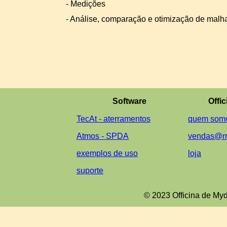
-
Medições
-
Análise, comparação e otimização de malha
Software
Offic
TecAt -
aterramentos
quem somo
Atmos -
SPDA
vendas@m
exemplos de uso
loja
suporte
© 2023 Officina de Mydi